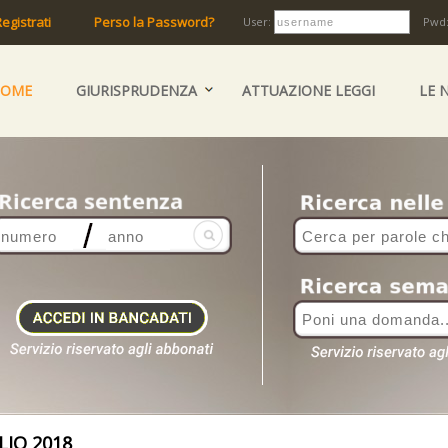
egistrati
Perso la Password?
User:
Pwd
HOME
GIURISPRUDENZA
ATTUAZIONE LEGGI
LE 
IO 2018