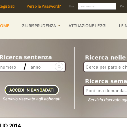
egistrati
Perso la Password?
User:
Pwd
HOME
GIURISPRUDENZA
ATTUAZIONE LEGGI
LE 
IO 2014