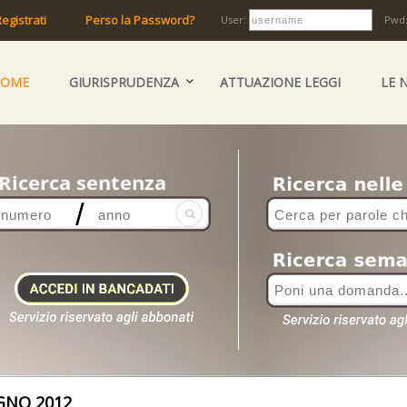
egistrati
Perso la Password?
User:
Pwd
HOME
GIURISPRUDENZA
ATTUAZIONE LEGGI
LE 
NO 2012