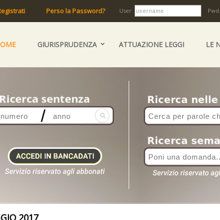
egistrati
Perso la Password?
User:
Pwd
HOME
GIURISPRUDENZA
ATTUAZIONE LEGGI
LE 
IO 2017