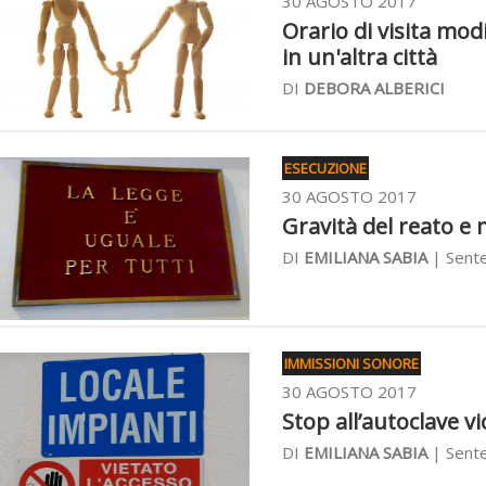
30 AGOSTO 2017
Orario di visita modi
in un'altra città
DI
DEBORA ALBERICI
ESECUZIONE
30 AGOSTO 2017
Gravità del reato e 
DI
EMILIANA SABIA
| Sente
IMMISSIONI SONORE
30 AGOSTO 2017
Stop all’autoclave v
DI
EMILIANA SABIA
| Sente