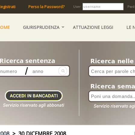
egistrati
Perso la Password?
User:
Pwd
HOME
GIURISPRUDENZA
ATTUAZIONE LEGGI
LE 
2008
> 30 DICEMBRE 2008