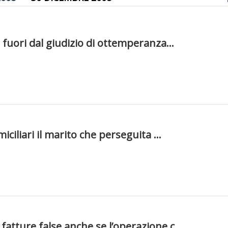
8
 fuori dal giudizio di ottemperanza...
8
miciliari il marito che perseguita ...
8
atture false anche se l’operazione c...