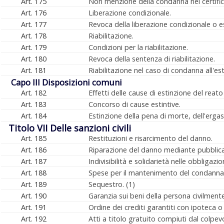
Art. 175
Non menzione della condanna nel certificat
Art. 176
Liberazione condizionale.
Art. 177
Revoca della liberazione condizionale o e
Art. 178
Riabilitazione.
Art. 179
Condizioni per la riabilitazione.
Art. 180
Revoca della sentenza di riabilitazione.
Art. 181
Riabilitazione nel caso di condanna all'es
Capo III Disposizioni comuni
Art. 182
Effetti delle cause di estinzione del reato
Art. 183
Concorso di cause estintive.
Art. 184
Estinzione della pena di morte, dell'erga
Titolo VII Delle sanzioni civili
Art. 185
Restituzioni e risarcimento del danno.
Art. 186
Riparazione del danno mediante pubblica
Art. 187
Indivisibilità e solidarietà nelle obbligazio
Art. 188
Spese per il mantenimento del condannat
Art. 189
Sequestro. (1)
Art. 190
Garanzia sui beni della persona civilment
Art. 191
Ordine dei crediti garantiti con ipoteca 
Art. 192
Atti a titolo gratuito compiuti dal colpev