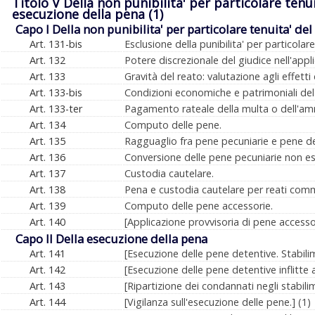
Titolo V Della non punibilita' per particolare tenu
esecuzione della pena (1)
Capo I Della non punibilita' per particolare tenuita' del
Art. 131-bis
Esclusione della punibilita' per particolare
Art. 132
Potere discrezionale del giudice nell'appli
Art. 133
Gravità del reato: valutazione agli effetti
Art. 133-bis
Condizioni economiche e patrimoniali del r
Art. 133-ter
Pagamento rateale della multa o dell'a
Art. 134
Computo delle pene.
Art. 135
Ragguaglio fra pene pecuniarie e pene de
Art. 136
Conversione delle pene pecuniarie non es
Art. 137
Custodia cautelare.
Art. 138
Pena e custodia cautelare per reati comme
Art. 139
Computo delle pene accessorie.
Art. 140
[Applicazione provvisoria di pene accessor
Capo II Della esecuzione della pena
Art. 141
[Esecuzione delle pene detentive. Stabilime
Art. 142
[Esecuzione delle pene detentive inflitte a
Art. 143
[Ripartizione dei condannati negli stabilim
Art. 144
[Vigilanza sull'esecuzione delle pene.] (1)