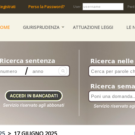
egistrati
Perso la Password?
User:
Pwd
HOME
GIURISPRUDENZA
ATTUAZIONE LEGGI
LE 
25
> 17 GIUGNO 2025