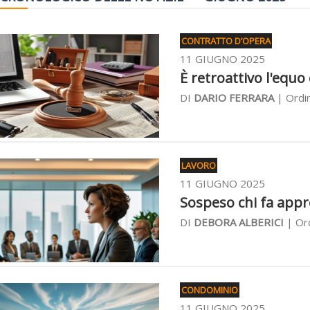
CONTRATTO D’OPERA
11 GIUGNO 2025
È retroattivo l'equ
DI
DARIO FERRARA
| Ordin
LAVORO
11 GIUGNO 2025
Sospeso chi fa appre
DI
DEBORA ALBERICI
| Ord
CONDOMINIO
11 GIUGNO 2025