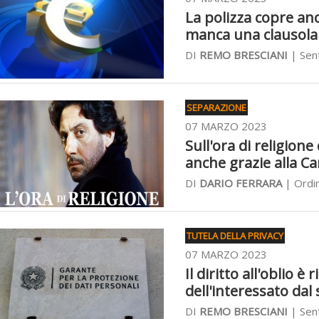
La polizza copre anch
manca una clausola 
DI
REMO BRESCIANI
| Sent
SEPARAZIONE
07 MARZO 2023
Sull'ora di religione
anche grazie alla Ca
DI
DARIO FERRARA
| Ordin
TUTELA DELLA PRIVACY
07 MARZO 2023
Il diritto all'oblio è
dell'interessato dal
DI
REMO BRESCIANI
| Sent