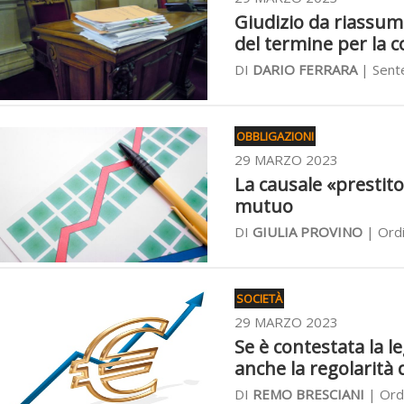
Giudizio da riassum
del termine per la c
DI
DARIO FERRARA
| Sente
OBBLIGAZIONI
29 MARZO 2023
La causale «prestito
mutuo
DI
GIULIA PROVINO
| Ordi
SOCIETÀ
29 MARZO 2023
Se è contestata la le
anche la regolarità d
DI
REMO BRESCIANI
| Ordi