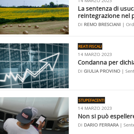
14 MARZO 2023
La sentenza di usuca
reintegrazione nel 
DI
REMO BRESCIANI
| Ordi
REATI FISCALI
14 MARZO 2023
Condanna per dichiar
DI
GIULIA PROVINO
| Sent
STUPEFACENTI
14 MARZO 2023
Non si può espellere
DI
DARIO FERRARA
| Sente