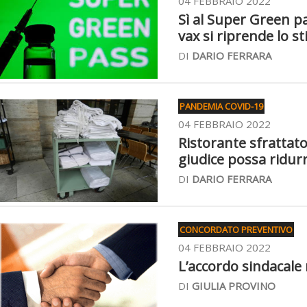
04 FEBBRAIO 2022
Sì al Super Green pas
vax si riprende lo s
DI
DARIO FERRARA
PANDEMIA COVID-19
04 FEBBRAIO 2022
Ristorante sfrattato
giudice possa ridurr
DI
DARIO FERRARA
CONCORDATO PREVENTIVO
04 FEBBRAIO 2022
L’accordo sindacale 
DI
GIULIA PROVINO