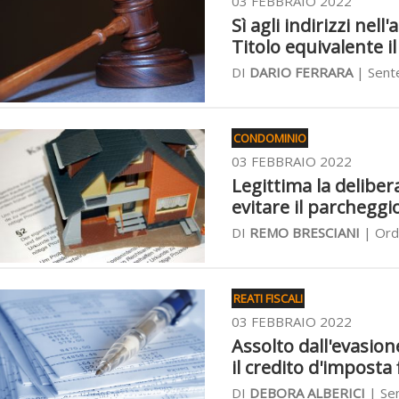
03 FEBBRAIO 2022
Sì agli indirizzi nel
Titolo equivalente i
DI
DARIO FERRARA
| Sente
CONDOMINIO
03 FEBBRAIO 2022
Legittima la delibera
evitare il parcheggi
DI
REMO BRESCIANI
| Ordi
REATI FISCALI
03 FEBBRAIO 2022
Assolto dall'evasion
il credito d'imposta f
DI
DEBORA ALBERICI
| Sen