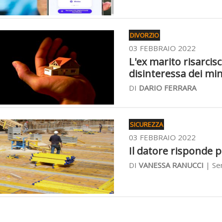
DIVORZIO
03 FEBBRAIO 2022
L'ex marito risarcis
disinteressa dei min
DI
DARIO FERRARA
SICUREZZA
03 FEBBRAIO 2022
Il datore risponde pe
DI
VANESSA RANUCCI
| Sen