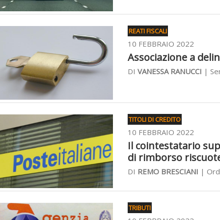
REATI FISCALI
10 FEBBRAIO 2022
Associazione a delin
DI
VANESSA RANUCCI
| Sen
TITOLI DI CREDITO
10 FEBBRAIO 2022
Il cointestatario sup
di rimborso riscuot
DI
REMO BRESCIANI
| Ordi
TRIBUTI