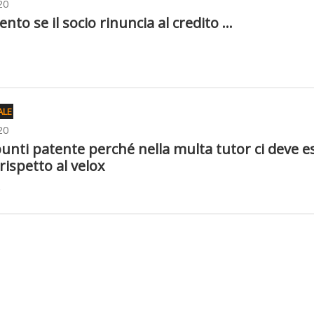
20
to se il socio rinuncia al credito ...
ALE
20
punti patente perché nella multa tutor ci deve e
rispetto al velox