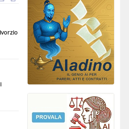
ivorzio
i