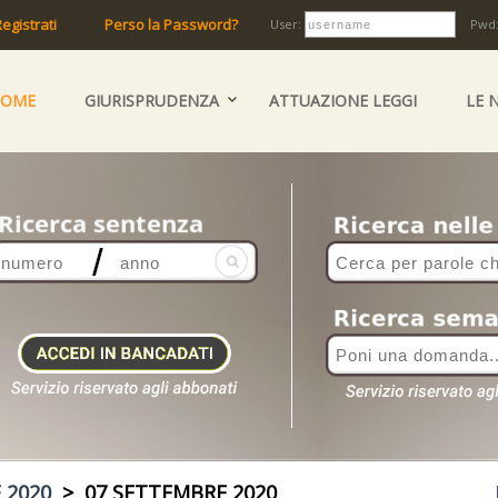
egistrati
Perso la Password?
User:
Pwd
HOME
GIURISPRUDENZA
ATTUAZIONE LEGGI
LE 
 2020
> 07 SETTEMBRE 2020