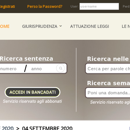
egistrati
Perso la Password?
User:
Pwd
HOME
GIURISPRUDENZA
ATTUAZIONE LEGGI
LE 
 2020
> 04 SETTEMBRE 2020