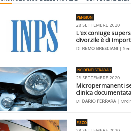
PENSIONI
28 SETTEMBRE 2020
L'ex coniuge superst
divorzile è di impor
DI
REMO BRESCIANI
| Sen
INCIDENTI STRADALI
28 SETTEMBRE 2020
Micropermanenti sen
clinica documentat
DI
DARIO FERRARA
| Ordin
FISCO
28 SETTEMBRE 2020