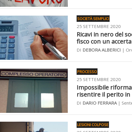
SOCIETÀ SEMPLICI
25 SETTEMBRE 2020
Ricavi in nero del s
fisco con un accer
DI
DEBORA ALBERICI
| Ord
PROCESSO
25 SETTEMBRE 2020
Impossibile riformare
risentire il perito i
DI
DARIO FERRARA
| Sente
LESIONI COLPOSE