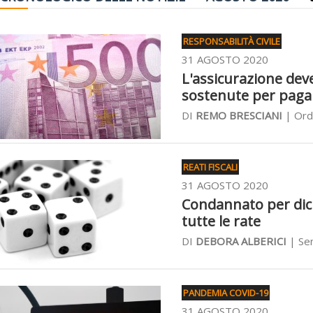
RESPONSABILITÀ CIVILE
31 AGOSTO 2020
L'assicurazione deve 
sostenute per pagar
DI
REMO BRESCIANI
| Ordi
REATI FISCALI
31 AGOSTO 2020
Condannato per dich
tutte le rate
DI
DEBORA ALBERICI
| Sen
PANDEMIA COVID-19
31 AGOSTO 2020