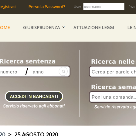
egistrati
Perso la Password?
User:
Pwd
HOME
GIURISPRUDENZA
ATTUAZIONE LEGGI
LE 
20
> 25 AGOSTO 2020