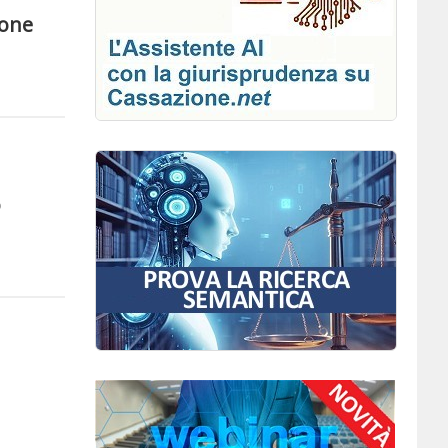
ione
o