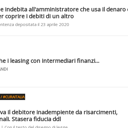
 indebita all'amministratore che usa il denaro 
 coprire i debiti di un altro
ntenza depositata il 23 aprile 2020
e i leasing con intermediari finanzi...
ANDI
/ #CURAITALIA
lva il debitore inadempiente da risarcimenti,
ali. Stasera fiducia ddl
| Con il testo del disegno di legge