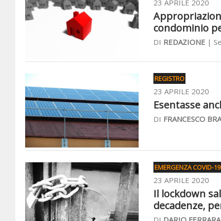
23 APRILE 2020
Appropriazione
condominio per
DI
REDAZIONE
| Se
REGISTRO
23 APRILE 2020
Esentasse anch
DI
FRANCESCO BR
EMERGENZA COVID-19 
23 APRILE 2020
Il lockdown sa
decadenze, pen
DI
DARIO FERRARA