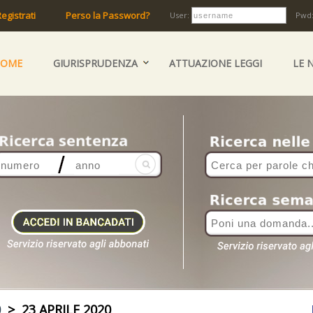
egistrati
Perso la Password?
User:
Pwd
HOME
GIURISPRUDENZA
ATTUAZIONE LEGGI
LE 
0
> 23 APRILE 2020