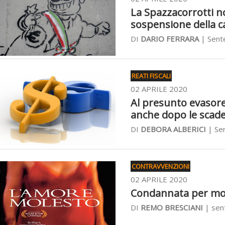
La Spazzacorrotti n
sospensione della c
DI
DARIO FERRARA
| Sente
REATI FISCALI
02 APRILE 2020
Al presunto evasore
anche dopo le scade
DI
DEBORA ALBERICI
| Sen
CONTRAVVENZIONI
02 APRILE 2020
Condannata per mole
DI
REMO BRESCIANI
| sent