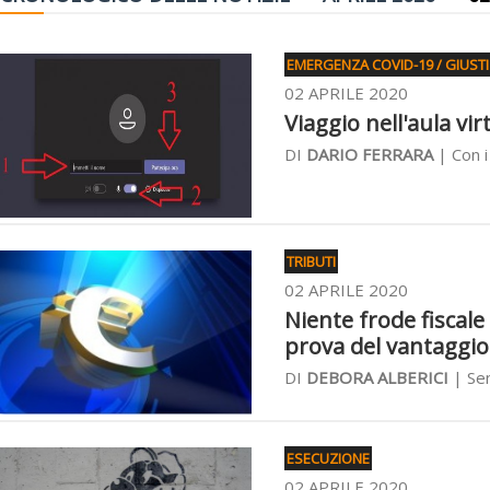
EMERGENZA COVID-19 / GIUST
02 APRILE 2020
Viaggio nell'aula vi
DI
DARIO FERRARA
| Con i
TRIBUTI
02 APRILE 2020
Niente frode fiscale
prova del vantaggio
DI
DEBORA ALBERICI
| Sen
ESECUZIONE
02 APRILE 2020