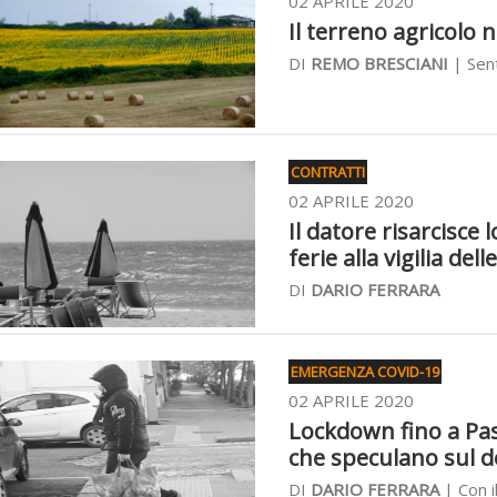
02 APRILE 2020
Il terreno agricolo n
DI
REMO BRESCIANI
| Sent
CONTRATTI
02 APRILE 2020
Il datore risarcisce
ferie alla vigilia del
DI
DARIO FERRARA
EMERGENZA COVID-19
02 APRILE 2020
Lockdown fino a Pasq
che speculano sul d
DI
DARIO FERRARA
| Con i