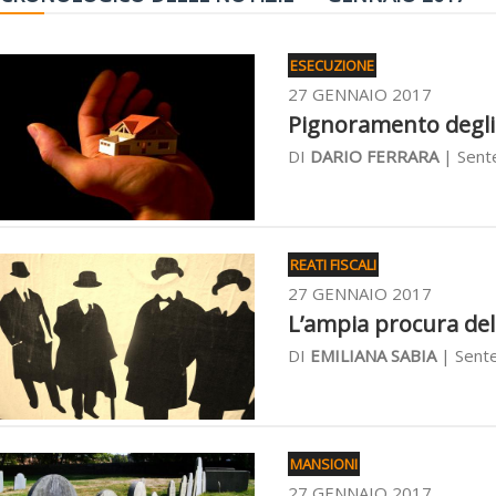
ESECUZIONE
27 GENNAIO 2017
Pignoramento degli i
DI
DARIO FERRARA
| Sent
REATI FISCALI
27 GENNAIO 2017
L’ampia procura della
DI
EMILIANA SABIA
| Sente
MANSIONI
27 GENNAIO 2017