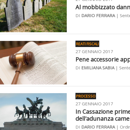
Al mobbizzato danno
DI
DARIO FERRARA
| Sent
REATI FISCALI
27 GENNAIO 2017
Pene accessorie appl
DI
EMILIANA SABIA
| Sente
PROCESSO
27 GENNAIO 2017
In Cassazione prime
dell'adunanza came
DI
DARIO FERRARA
| Ordin