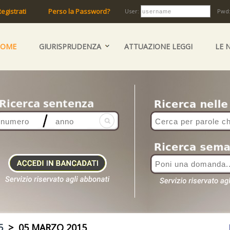
egistrati
Perso la Password?
User:
Pwd
HOME
GIURISPRUDENZA
ATTUAZIONE LEGGI
LE 
5
> 05 MARZO 2015