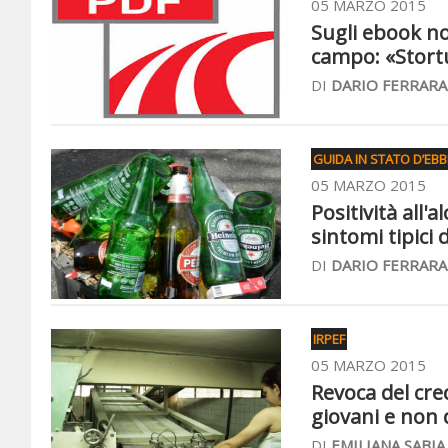
05 MARZO 2015
Sugli ebook no a
campo: «Stort
DI
DARIO FERRARA
GUIDA IN STATO D’EB
05 MARZO 2015
Positività all
sintomi tipici 
DI
DARIO FERRARA
IRPEF
05 MARZO 2015
Revoca del cre
giovani e non
DI
EMILIANA SABIA