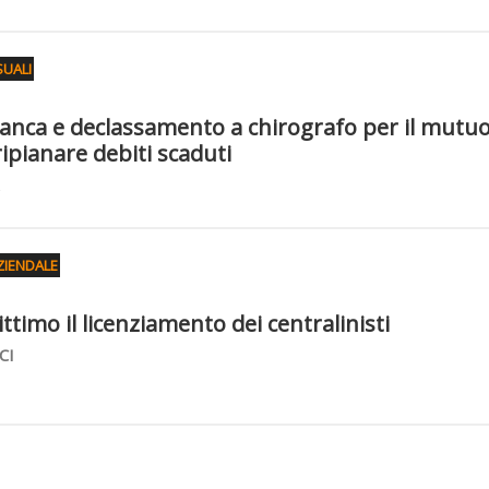
UALI
banca e declassamento a chirografo per il mutu
ripianare debiti scaduti
ZIENDALE
ttimo il licenziamento dei centralinisti
CI