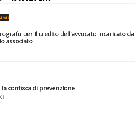
UALI
irografo per il credito dell'avvocato incaricato dal
io associato
la confisca di prevenzione
CI