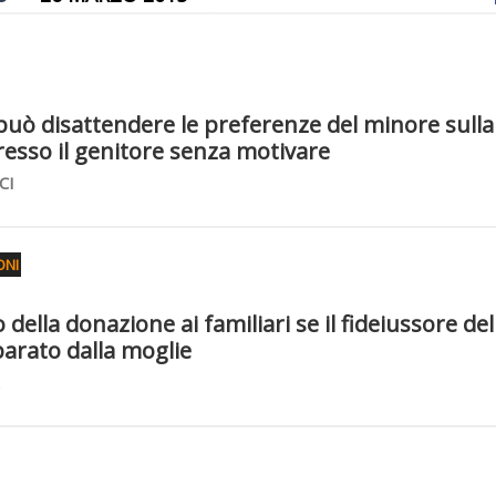
 può disattendere le preferenze del minore sulla
resso il genitore senza motivare
CI
ONI
ella donazione ai familiari se il fideiussore del
parato dalla moglie