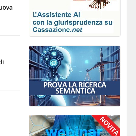
nuova
di