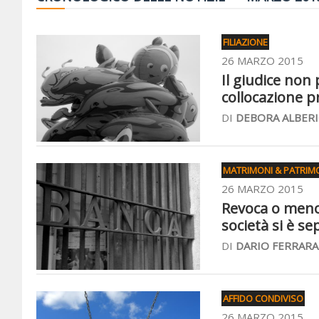
FILIAZIONE
26 MARZO 2015
Il giudice non
collocazione p
DI
DEBORA ALBERI
MATRIMONI & PATRIM
26 MARZO 2015
Revoca o meno d
società si è se
DI
DARIO FERRARA
AFFIDO CONDIVISO
26 MARZO 2015