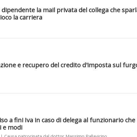
dipendente la mail privata del collega che sparla
gioco la carriera
lazione e recupero del credito d'imposta sul furg
viso a fini Iva in caso di delega al funzionario ch
i e modi
| Causa patrocinata dal dottor Massimo Pallavicino