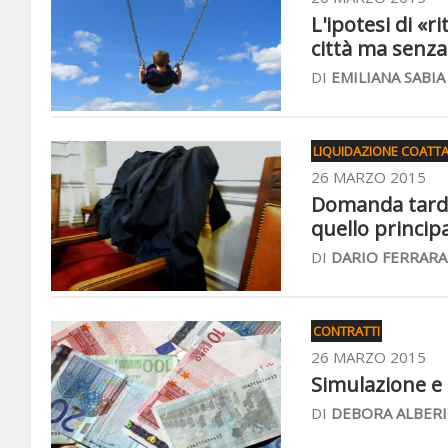
L'ipotesi di «
città ma senza
DI
EMILIANA SABIA
LIQUIDAZIONE COATT
26 MARZO 2015
Domanda tardiv
quello principa
DI
DARIO FERRARA
CONTRATTI
26 MARZO 2015
Simulazione e 
DI
DEBORA ALBERI