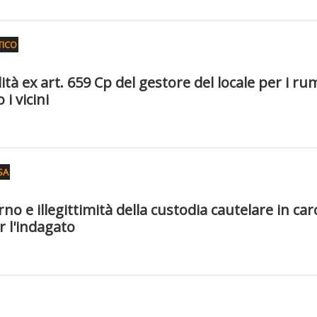
TICO
tà ex art. 659 Cp del gestore del locale per i ru
i vicini
SA
o e illegittimità della custodia cautelare in car
 l'indagato