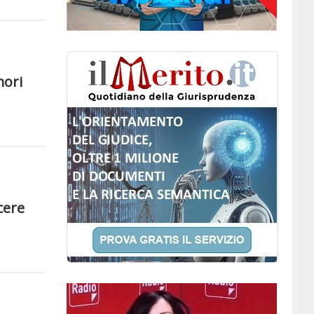
mori
cere