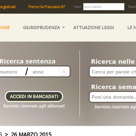
egistrati
Perso la Password?
User:
Pwd
HOME
GIURISPRUDENZA
ATTUAZIONE LEGGI
LE 
5
> 26 MARZO 2015