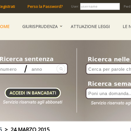
egistrati
Perso la Password?
User:
Pwd
HOME
GIURISPRUDENZA
ATTUAZIONE LEGGI
LE 
5
> 24 MARZO 2015