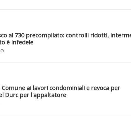
sco al 730 precompilato: controlli ridotti, interm
sto è infedele
NO
 Comune ai lavori condominiali e revoca per
del Durc per l'appaltatore