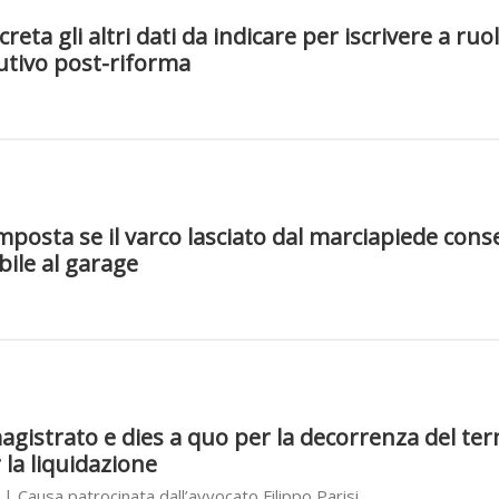
reta gli altri dati da indicare per iscrivere a ruol
utivo post-riforma
mposta se il varco lasciato dal marciapiede cons
bile al garage
magistrato e dies a quo per la decorrenza del ter
la liquidazione
| Causa patrocinata dall’avvocato Filippo Parisi