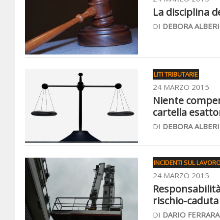
La disciplina d
DI
DEBORA ALBERI
LITI TRIBUTARIE
24 MARZO 2015
Niente compens
cartella esatto
DI
DEBORA ALBERI
INCIDENTI SUL LAVOR
24 MARZO 2015
Responsabilità 
rischio-caduta
DI
DARIO FERRARA