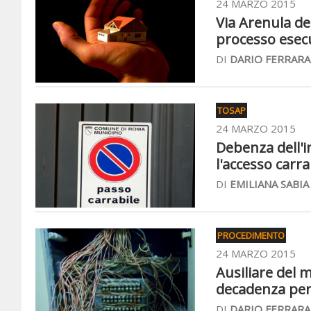
24 MARZO 2015
Via Arenula dec
processo esec
DI
DARIO FERRARA
TOSAP
24 MARZO 2015
Debenza dell'i
l'accesso carra
DI
EMILIANA SABIA
PROCEDIMENTO
24 MARZO 2015
Ausiliare del 
decadenza per 
DI
DARIO FERRARA