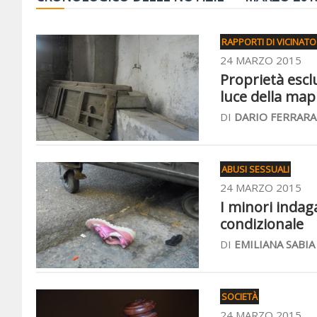
RAPPORTI DI VICINATO
24 MARZO 2015
Proprietà esclu
luce della map
DI
DARIO FERRARA
ABUSI SESSUALI
24 MARZO 2015
I minori indag
condizionale
DI
EMILIANA SABIA
SOCIETÀ
24 MARZO 2015