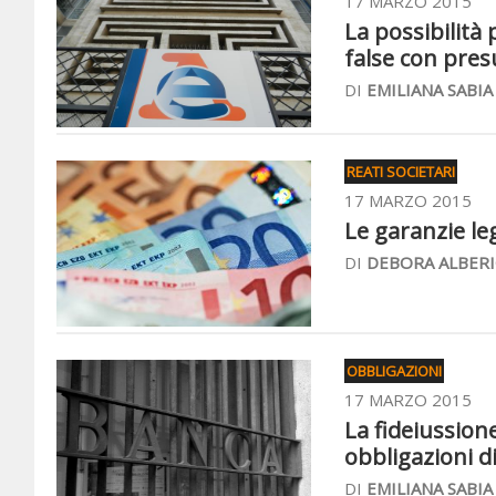
17 MARZO 2015
La possibilità 
false con pres
DI
EMILIANA SABIA
REATI SOCIETARI
17 MARZO 2015
Le garanzie le
DI
DEBORA ALBERI
OBBLIGAZIONI
17 MARZO 2015
La fideiussion
obbligazioni d
DI
EMILIANA SABIA