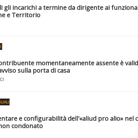
i gli incarichi a termine da dirigente ai funzionar
e e Territorio
E
l contribuente momentaneamente assente è vali
vviso sulla porta di casa
CI
UALI
ntare e configurabilità dell'«aliud pro alio» nel 
 non condonato