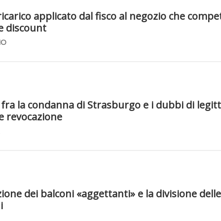
ricarico applicato dal fisco al negozio che compe
e discount
NO
fra la condanna di Strasburgo e i dubbi di legit
le revocazione
ione dei balconi «aggettanti» e la divisione dell
i