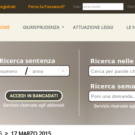
egistrati
Perso la Password?
User:
Pwd
HOME
GIURISPRUDENZA
ATTUAZIONE LEGGI
LE 
5
> 17 MARZO 2015