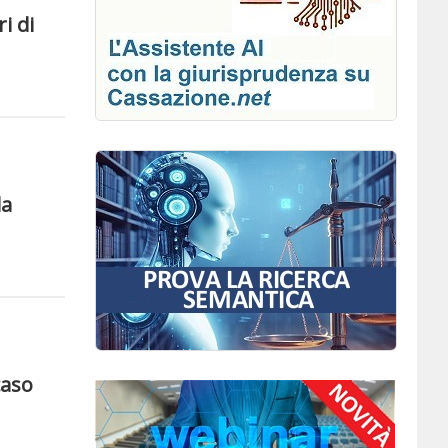
i di
da
caso