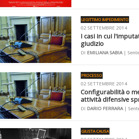
LEGITTIMO IMPEDIMENTO
02 SETTEMBRE 2014
I casi in cui l'impu
giudizio
DI
EMILIANA SABIA
| Sente
PROCESSO
02 SETTEMBRE 2014
Configurabilità o m
attività difensive sp
DI
DARIO FERRARA
| Sent
GIUSTA CAUSA