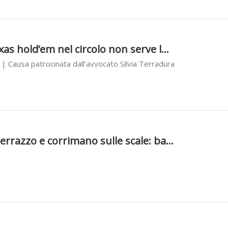
3
xas hold’em nel circolo non serve l...
| Causa patrocinata dall’avvocato Silvia Terradura
3
errazzo e corrimano sulle scale: ba...
3