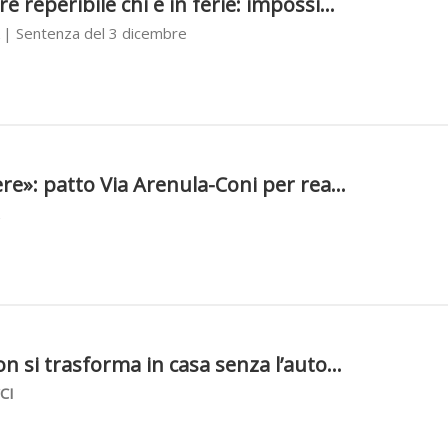
 reperibile chi è in ferie: impossi...
| Sentenza del 3 dicembre
3
re»: patto Via Arenula-Coni per rea...
3
n si trasforma in casa senza l’auto...
CI