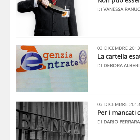
Non può essere
DI
VANESSA RANUC
03 DICEMBRE 201
La cartella esat
DI
DEBORA ALBERI
03 DICEMBRE 201
Per i mancati c
DI
DARIO FERRARA