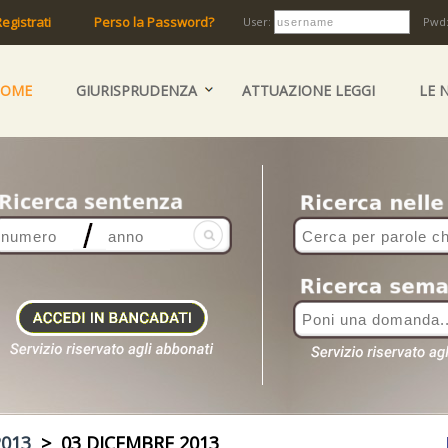
egistrati
Perso la Password?
User:
Pwd
HOME
GIURISPRUDENZA
ATTUAZIONE LEGGI
LE 
2013
> 03 DICEMBRE 2013