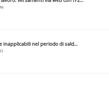
lavoro: versamenti via web con l’F2...
NI
e inapplicabili nel periodo di sald...
CI