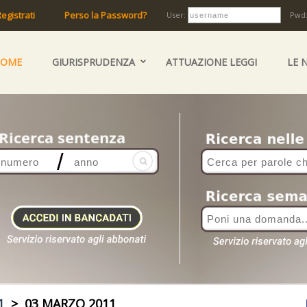
egistrati
Perso la Password?
User:
Pwd
HOME
GIURISPRUDENZA
ATTUAZIONE LEGGI
LE 
1
> 03 MARZO 2011