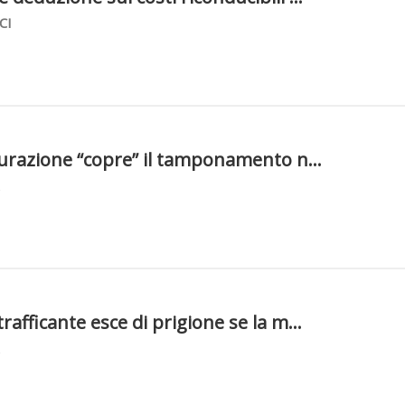
CI
icurazione “copre” il tamponamento n...
rafficante esce di prigione se la m...