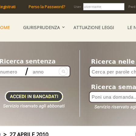
egistrati
Perso la Password?
User:
Pwd
HOME
GIURISPRUDENZA
ATTUAZIONE LEGGI
LE 
0
> 27 APRILE 2010