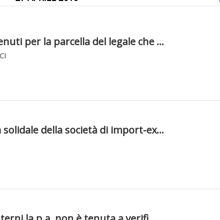
uti per la parcella del legale che ...
CI
solidale della società di import-ex...
terni la p.a. non è tenuta a verifi...