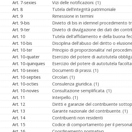
Art. 7-sexies
Vizi delle notificazioni. (1)
Art. 8
Tutela dell'integrità patrimoniale
Art. 9
Rimessione in termini
Art. 9-bis
Divieto di bis in idemnel procedimento tri
Art. 9-ter
Divieto di divulgazione dei dati dei contri
Art. 10
Tutela dell'affidamento e della buona fed
Art. 10-bis
Disciplina dell'abuso del diritto o elusione 
Art. 10-ter
Principio di proporzionalita' nel procedim
Art. 10-quater
Esercizio del potere di autotutela obbliga
Art. 10-quinquies
Esercizio del potere di autotutela facoltat
Art. 10-sexies
Documenti di prassi. (1)
Art. 10-septies
Circolari. (1)
Art. 10-octies
Consulenza giuridica. (1)
Art. 10-novies
Consultazione semplificata. (1)
Art. 11
Interpello. (1)
Art. 12
Diritti e garanzie del contribuente sottopo
Art. 13
Garante nazionale del contribuente. (1)
Art. 14
Contribuenti non residenti
Art. 15
Codice di comportamento per il personale 
Art. 16
Coordinamento normativo